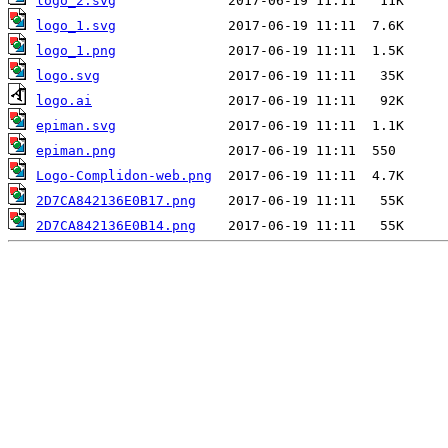
logo_2.svg
logo_1.svg
logo_1.png
logo.svg
logo.ai
epiman.svg
epiman.png
Logo-Complidon-web.png
2D7CA842136E0B17.png
2D7CA842136E0B14.png