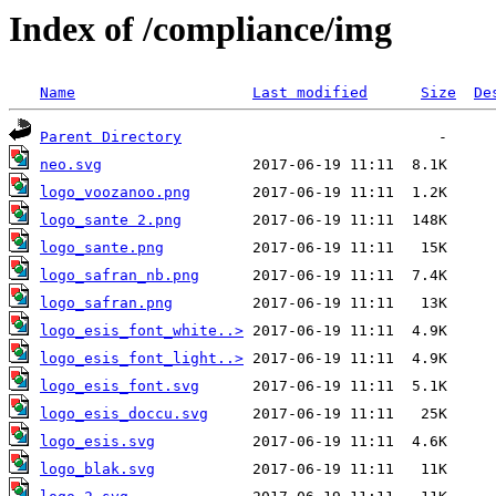
Index of /compliance/img
Name
Last modified
Size
De
Parent Directory
neo.svg
logo_voozanoo.png
logo_sante 2.png
logo_sante.png
logo_safran_nb.png
logo_safran.png
logo_esis_font_white..>
logo_esis_font_light..>
logo_esis_font.svg
logo_esis_doccu.svg
logo_esis.svg
logo_blak.svg